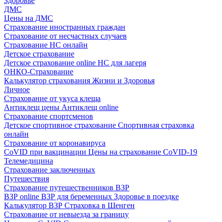
Здоровье
ДМС
Цены на ДМС
Страхование иностранных граждан
Страхование от несчастных случаев
Страхование НС онлайн
Детское страхование
Детское страхование online
НС для лагеря
ОНКО-Страхование
Калькулятор страхования Жизни и Здоровья
Личное
Страхование от укуса клеща
Антиклещ цены
Антиклещ online
Страхование спортсменов
Детское спортивное страхование
Спортивная страховка
онлайн
Страхование от коронавируса
CoVID при вакцинации
Цены на страхование CoVID-19
Телемедицина
Страхование заключенных
Путешествия
Страхование путешественников ВЗР
ВЗР online
ВЗР для беременных
Здоровье в поездке
Калькулятор ВЗР
Страховка в Шенген
Страхование от невыезда за границу