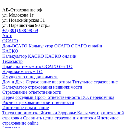
АВ-Страхование.рф
ул. Молокова 1г
ул. Новосибирская 31
ул. Парашютная 90 стр.3
+7 (391) 988-98-69
Авто
ОСАГО
Доп-ОСАГО
Калькулятор ОСАГО
ОСАГО онлайн
КАСКО
Калькулятор КАСКО
КАСКО онлайн
Техосмотр
Прайс на техосмотр
ОСАГО без ТО
Недвижимость + ГО
Имущество и недвижимость
Дом и Дача
Страхование квартиры
Титульное страхование
Калькулятор страхования недвижимости
Страхование ответственности
Перед соседями
Проф. ответственность
Г.О. перевозчика
Расчет страхования ответственности
Ипотечное страхование
Титул при ипотеке
Жизнь и Здоровье
Калькулятор ипотечной
страховки
Сравнить цены страхования ипотеки
Ипотечное
страхование online