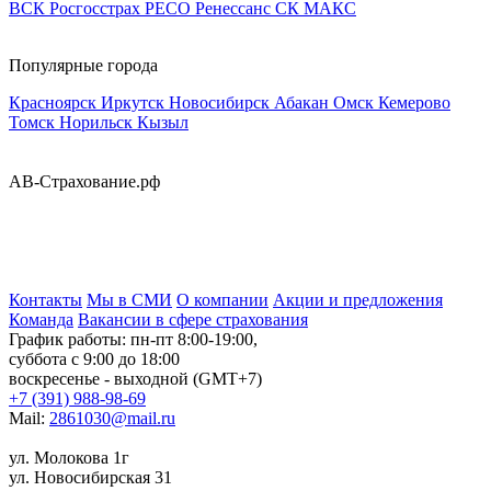
ВСК
Росгосстрах
РЕСО
Ренессанс
СК МАКС
Популярные города
Красноярск
Иркутск
Новосибирск
Абакан
Омск
Кемерово
Томск
Норильск
Кызыл
АВ-Страхование.рф
Контакты
Мы в СМИ
О компании
Акции и предложения
Команда
Вакансии в сфере страхования
График работы: пн-пт 8:00-19:00,
суббота с 9:00 до 18:00
воскресенье - выходной (GMT+7)
+7 (391) 988-98-69
Mail:
2861030@mail.ru
ул. Молокова 1г
ул. Новосибирская 31