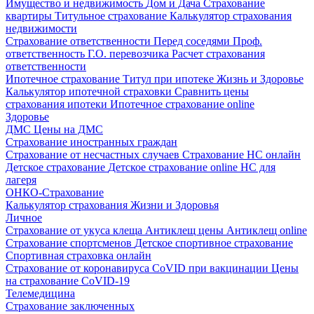
Имущество и недвижимость
Дом и Дача
Страхование
квартиры
Титульное страхование
Калькулятор страхования
недвижимости
Страхование ответственности
Перед соседями
Проф.
ответственность
Г.О. перевозчика
Расчет страхования
ответственности
Ипотечное страхование
Титул при ипотеке
Жизнь и Здоровье
Калькулятор ипотечной страховки
Сравнить цены
страхования ипотеки
Ипотечное страхование online
Здоровье
ДМС
Цены на ДМС
Страхование иностранных граждан
Страхование от несчастных случаев
Страхование НС онлайн
Детское страхование
Детское страхование online
НС для
лагеря
ОНКО-Страхование
Калькулятор страхования Жизни и Здоровья
Личное
Страхование от укуса клеща
Антиклещ цены
Антиклещ online
Страхование спортсменов
Детское спортивное страхование
Спортивная страховка онлайн
Страхование от коронавируса
CoVID при вакцинации
Цены
на страхование CoVID-19
Телемедицина
Страхование заключенных