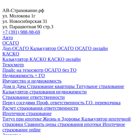
АВ-Страхование.рф
ул. Молокова 1г
ул. Новосибирская 31
ул. Парашютная 90 стр.3
+7 (391) 988-98-69
Авто
ОСАГО
Доп-ОСАГО
Калькулятор ОСАГО
ОСАГО онлайн
КАСКО
Калькулятор КАСКО
КАСКО онлайн
Техосмотр
Прайс на техосмотр
ОСАГО без ТО
Недвижимость + ГО
Имущество и недвижимость
Дом и Дача
Страхование квартиры
Титульное страхование
Калькулятор страхования недвижимости
Страхование ответственности
Перед соседями
Проф. ответственность
Г.О. перевозчика
Расчет страхования ответственности
Ипотечное страхование
Титул при ипотеке
Жизнь и Здоровье
Калькулятор ипотечной
страховки
Сравнить цены страхования ипотеки
Ипотечное
страхование online