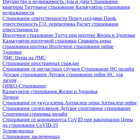
Имущество и недвижимость
Дом и Дача
Страхование
квартиры
Титульное страхование
Калькулятор страхования
недвижимости
Страхование ответственности
Перед соседями
Проф.
ответственность
Г.О. перевозчика
Расчет страхования
ответственности
Ипотечное страхование
Титул при ипотеке
Жизнь и Здоровье
Калькулятор ипотечной страховки
Сравнить цены
страхования ипотеки
Ипотечное страхование online
Здоровье
ДМС
Цены на ДМС
Страхование иностранных граждан
Страхование от несчастных случаев
Страхование НС онлайн
Детское страхование
Детское страхование online
НС для
лагеря
ОНКО-Страхование
Калькулятор страхования Жизни и Здоровья
Личное
Страхование от укуса клеща
Антиклещ цены
Антиклещ online
Страхование спортсменов
Детское спортивное страхование
Спортивная страховка онлайн
Страхование от коронавируса
CoVID при вакцинации
Цены
на страхование CoVID-19
Телемедицина
Страхование заключенных