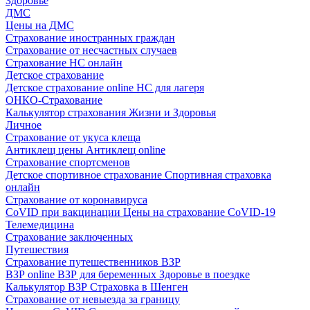
Здоровье
ДМС
Цены на ДМС
Страхование иностранных граждан
Страхование от несчастных случаев
Страхование НС онлайн
Детское страхование
Детское страхование online
НС для лагеря
ОНКО-Страхование
Калькулятор страхования Жизни и Здоровья
Личное
Страхование от укуса клеща
Антиклещ цены
Антиклещ online
Страхование спортсменов
Детское спортивное страхование
Спортивная страховка
онлайн
Страхование от коронавируса
CoVID при вакцинации
Цены на страхование CoVID-19
Телемедицина
Страхование заключенных
Путешествия
Страхование путешественников ВЗР
ВЗР online
ВЗР для беременных
Здоровье в поездке
Калькулятор ВЗР
Страховка в Шенген
Страхование от невыезда за границу