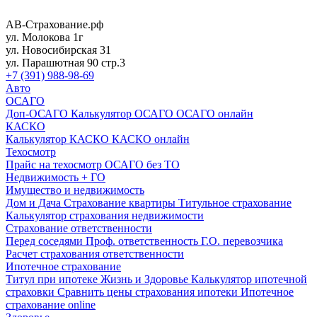
АВ-Страхование.рф
ул. Молокова 1г
ул. Новосибирская 31
ул. Парашютная 90 стр.3
+7 (391) 988-98-69
Авто
ОСАГО
Доп-ОСАГО
Калькулятор ОСАГО
ОСАГО онлайн
КАСКО
Калькулятор КАСКО
КАСКО онлайн
Техосмотр
Прайс на техосмотр
ОСАГО без ТО
Недвижимость + ГО
Имущество и недвижимость
Дом и Дача
Страхование квартиры
Титульное страхование
Калькулятор страхования недвижимости
Страхование ответственности
Перед соседями
Проф. ответственность
Г.О. перевозчика
Расчет страхования ответственности
Ипотечное страхование
Титул при ипотеке
Жизнь и Здоровье
Калькулятор ипотечной
страховки
Сравнить цены страхования ипотеки
Ипотечное
страхование online