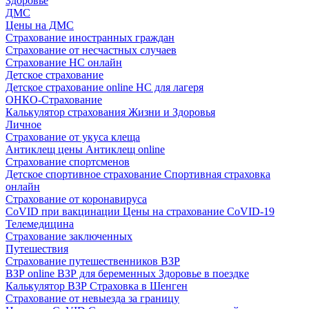
Здоровье
ДМС
Цены на ДМС
Страхование иностранных граждан
Страхование от несчастных случаев
Страхование НС онлайн
Детское страхование
Детское страхование online
НС для лагеря
ОНКО-Страхование
Калькулятор страхования Жизни и Здоровья
Личное
Страхование от укуса клеща
Антиклещ цены
Антиклещ online
Страхование спортсменов
Детское спортивное страхование
Спортивная страховка
онлайн
Страхование от коронавируса
CoVID при вакцинации
Цены на страхование CoVID-19
Телемедицина
Страхование заключенных
Путешествия
Страхование путешественников ВЗР
ВЗР online
ВЗР для беременных
Здоровье в поездке
Калькулятор ВЗР
Страховка в Шенген
Страхование от невыезда за границу