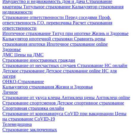
Имущество и недвижимость
Дом и Дача
Страхование
квартиры
Титульное страхование
Калькулятор страхования
недвижимости
Страхование ответственности
Перед соседями
Проф.
ответственность
Г.О. перевозчика
Расчет страхования
ответственности
Ипотечное страхование
Титул при ипотеке
Жизнь и Здоровье
Калькулятор ипотечной страховки
Сравнить цены
страхования ипотеки
Ипотечное страхование online
Здоровье
ДМС
Цены на ДМС
Страхование иностранных граждан
Страхование от несчастных случаев
Страхование НС онлайн
Детское страхование
Детское страхование online
НС для
лагеря
ОНКО-Страхование
Калькулятор страхования Жизни и Здоровья
Личное
Страхование от укуса клеща
Антиклещ цены
Антиклещ online
Страхование спортсменов
Детское спортивное страхование
Спортивная страховка онлайн
Страхование от коронавируса
CoVID при вакцинации
Цены
на страхование CoVID-19
Телемедицина
Страхование заключенных