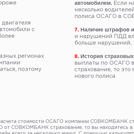
автомобилем.
дороже
Если н
несколько водителей
полиса ОСАГО в СО
 двигателя
7.
Наличие штрафов и
автомобили с
более
и нарушений ПДД вли
больше нарушений, 
8.
История страховых
азных регионах
омпании
выплаты по ОСАГО 
ться, поэтому
страхование, то это
нового полиса
 расчета стоимости ОСАГО компании СОВКОМБАНК ст
ГО от СОВКОМБАНК страхование, то вы находитесь в
лайн всего за несколько минут. С помощью калькул