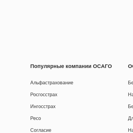
Популярные компании ОСАГО
О
Альфастрахование
Бе
Росгосстрах
На
Ингосстрах
Бе
Ресо
Дл
Согласие
Н