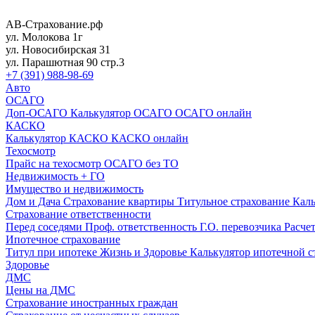
АВ-Страхование.рф
ул. Молокова 1г
ул. Новосибирская 31
ул. Парашютная 90 стр.3
+7 (391) 988-98-69
Авто
ОСАГО
Доп-ОСАГО
Калькулятор ОСАГО
ОСАГО онлайн
КАСКО
Калькулятор КАСКО
КАСКО онлайн
Техосмотр
Прайс на техосмотр
ОСАГО без ТО
Недвижимость + ГО
Имущество и недвижимость
Дом и Дача
Страхование квартиры
Титульное страхование
Каль
Страхование ответственности
Перед соседями
Проф. ответственность
Г.О. перевозчика
Расче
Ипотечное страхование
Титул при ипотеке
Жизнь и Здоровье
Калькулятор ипотечной 
Здоровье
ДМС
Цены на ДМС
Страхование иностранных граждан