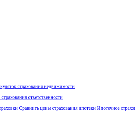
кулятор страхования недвижимости
т страхования ответственности
страховки
Сравнить цены страхования ипотеки
Ипотечное страхов