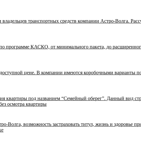
и владельцев транспортных средств компании Астро-Волга. Расс
 по программе КАСКО, от минимального пакета, до расширенног
доступной цене. В компании имеются коробочными варианты под
ия квартиры под названием “Семейный оберег”. Данный вид стр
без осмотра квартиры
ро-Волга, возможность застраховать титул, жизнь и здоровье пр
ке