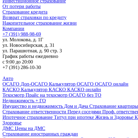
Инвестиционное страхование
От потери работы
Страхование кредита
Возврат страховки по кредиту
Накопительное страхование жизни
Компании
+7 (391) 988-98-69
ул. Молокова, д. 1Г
ул. Новосибирская, д. 31
ул. Парашютная, д. 90 стр. 3
График работы ежедневно
с 9:00 до 20:00
+7 (391) 286-10-30
Авто
ОСАГО
Доп-ОСАГО
Калькулятор ОСАГО
ОСАГО онлайн
КАСКО
Калькулятор КАСКО
КАСКО онлайн
Техосмотр
Прайс на техосмотр
ОСАГО без ТО
Недвижимость + ГО
Имущество и недвижимость
Дом и Дача
Страхование квартир
Страхование ответственности
Перед соседями
Проф. ответств
Ипотечное страхование
Титул при ипотеке
Жизнь и Здоровье
К
Здоровье
ДМС
Цены на ДМС
Страхование иностранных граждан