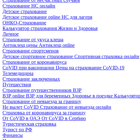
Страхование от несчастных случаев
Страхование НС онлайн
Детское страхование
Детское страхование online
НС для лагеря
ОНКО-Страхование
Калькулятор страхования Жизни и Здоровья
Личное
Страхование от укуса клеща
Антиклещ цены
Антиклещ online
Страхование спортсменов
Детское спортивное страхование
Спортивная страховка онлайн
Страхование от коронавируса
CoVID при вакцинации
Цены на страхование CoVID-19
Телемедицина
Страхование заключенных
Путешествия
Страхование путешественников ВЗР
ВЗР online
ВЗР для беременных
Здоровье в поездке
Калькулято
Страхование от невыезда за границу
Не вылет CoVID
Страхование от невыезда онлайн
Страховка от коронавируса за границу
От CoVID в ОАЭ
От CoVID в Сербию
Туристическая страховка
Турист по РФ
Финансы