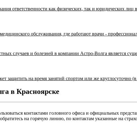
ания ответственности как физических, так и юридических лиц 
медицинского обслуживания, где работают врачи - профессион
ных случаев и болезней в компании Астро-Волга является суще
ет защитить на время занятий спортом или же круглосуточно (
га в Красноярске
льзоваться контактами головного офиса и официальных предста
обратитесь на горячую линию, по контактам указанные на страх