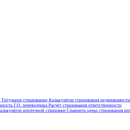
ы
Титульное страхование
Калькулятор страхования недвижимости
енность
Г.О. перевозчика
Расчет страхования ответственности
алькулятор ипотечной страховки
Сравнить цены страхования и