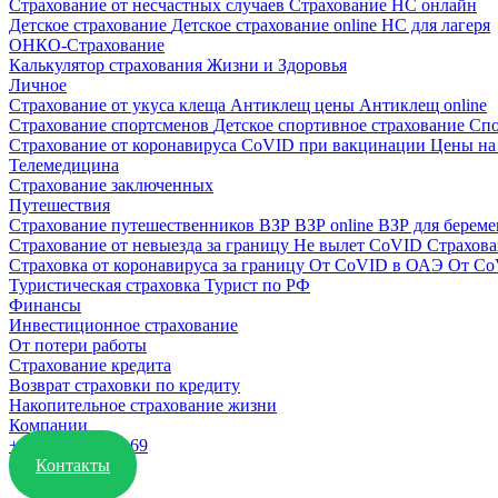
Страхование от несчастных случаев
Страхование НС онлайн
Детское страхование
Детское страхование online
НС для лагеря
ОНКО-Страхование
Калькулятор страхования Жизни и Здоровья
Личное
Страхование от укуса клеща
Антиклещ цены
Антиклещ online
Страхование спортсменов
Детское спортивное страхование
Спо
Страхование от коронавируса
CoVID при вакцинации
Цены на
Телемедицина
Страхование заключенных
Путешествия
Страхование путешественников ВЗР
ВЗР online
ВЗР для берем
Страхование от невыезда за границу
Не вылет CoVID
Страхова
Страховка от коронавируса за границу
От CoVID в ОАЭ
От Co
Туристическая страховка
Турист по РФ
Финансы
Инвестиционное страхование
От потери работы
Страхование кредита
Возврат страховки по кредиту
Накопительное страхование жизни
Компании
+7 (391) 988-98-69
Контакты